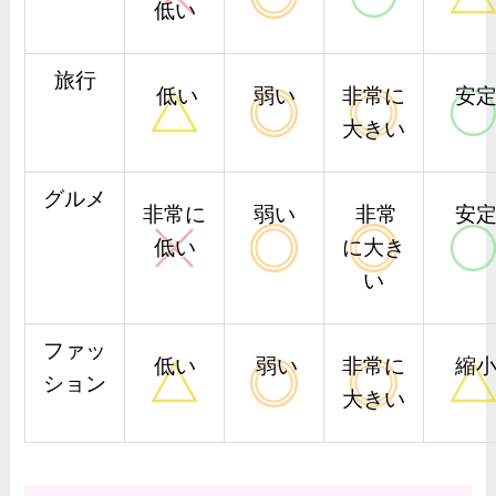
低い
旅行
低い
弱い
非常に
安
大きい
グルメ
非常に
弱い
非常
安
低い
に大き
い
ファッ
低い
弱い
非常に
縮
ション
大きい