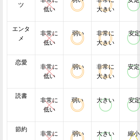
ツ
低い
大きい
エンタ
非常に
弱い
非常に
安
メ
低い
大きい
恋愛
非常に
弱い
非常に
安定
低い
大きい
読書
非常に
弱い
大きい
安
低い
節約
非常に
弱い
大きい
縮小