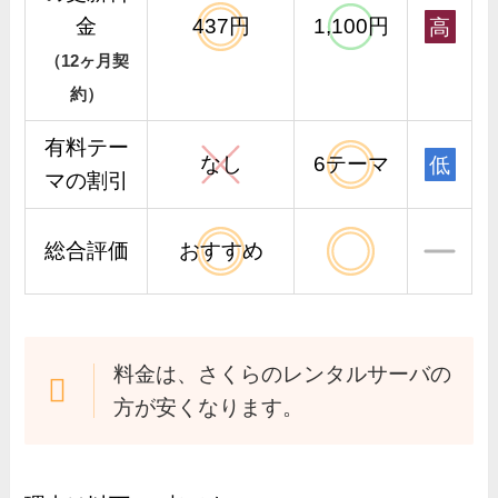
金
437円
1,100円
高
（12ヶ月契
約）
有料テー
なし
6テーマ
低
マの割引
総合評価
おすすめ
料金は、さくらのレンタルサーバの
方が安くなります。