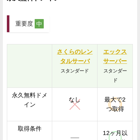
重要度
中
さくらのレン
エックス
タルサーバ
サーバー
スタンダード
スタンダー
ド
永久無料ドメ
なし
最大で2
イン
つ取得
取得条件
12ヶ月以