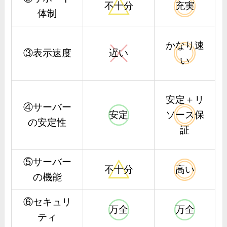
不十分
充実
体制
かなり速
③表示速度
遅い
い
安定＋リ
④サーバー
安定
ソース保
の安定性
証
⑤サーバー
不十分
高い
の機能
⑥セキュリ
万全
万全
ティ