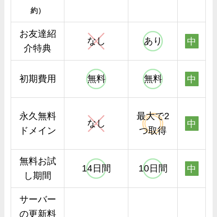
約）
お友達紹
なし
あり
中
介特典
初期費用
無料
無料
中
永久無料
最大で2
なし
中
ドメイン
つ取得
無料お試
14日間
10日間
中
し期間
サーバー
の更新料