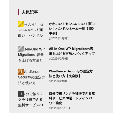
人気記事
かわいい！センスのいい！面白
い！ハンドルネーム一覧【150
事例】
2023年1月9日
All-in-One WP Migrationの容
量を上げる方法とバックアップ
2022年2月9日
Wordfence Securityの設定方
法と使い方【完全版】
2022年2月3日
自分で被リンクを獲得できる無
料サービス70選｜ドメインパ
ワー強化
2022年12月8日