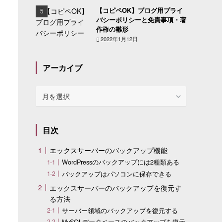
【コピペOK】ブログ用プライ
バシーポリシーと免責事項・著
作権の雛形
2022年1月12日
アーカイブ
ア
ー
カ
イ
目次
ブ
エックスサーバーのバックアップ機能
WordPressのバックアップには2種類ある
バックアップはパソコンに保存できる
エックスサーバーのバックアップを復元す
る方法
サーバー領域のバックアップを復元する
MySQLデータベースのバックアップを復元