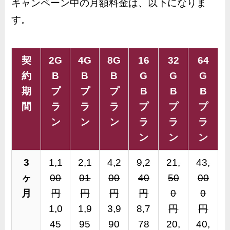
キャンペーン中の月額料金は、以下になりま
す。
契
2G
4G
8G
16
32
64
約
B
B
B
G
G
G
期
プ
プ
プ
B
B
B
間
ラ
ラ
ラ
プ
プ
プ
ン
ン
ン
ラ
ラ
ラ
ン
ン
ン
3
1,1
2,1
4,2
9,2
21,
43,
ヶ
00
01
00
40
50
00
月
円
円
円
円
0
0
1,0
1,9
3,9
8,7
円
円
45
95
90
78
20,
40,