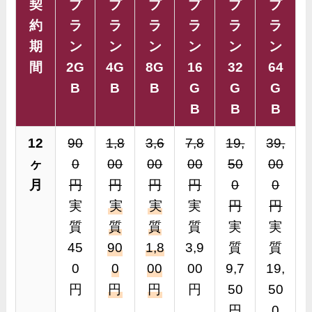
契
プ
プ
プ
プ
プ
プ
約
ラ
ラ
ラ
ラ
ラ
ラ
期
ン
ン
ン
ン
ン
ン
間
2G
4G
8G
16
32
64
B
B
B
G
G
G
B
B
B
12
90
1,8
3,6
7,8
19,
39,
ヶ
0
00
00
00
50
00
月
円
円
円
円
0
0
実
実
実
実
円
円
質
質
質
質
実
実
45
90
1,8
3,9
質
質
0
0
00
00
9,7
19,
円
円
円
円
50
50
円
0