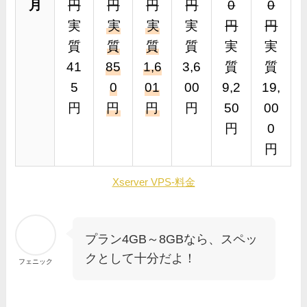
月
円
円
円
円
0
0
実
実
実
実
円
円
質
質
質
質
実
実
41
85
1,6
3,6
質
質
5
0
01
00
9,2
19,
円
円
円
円
50
00
円
0
円
Xserver VPS-料金
プラン4GB～8GBなら、スペッ
クとして十分だよ！
フェニック